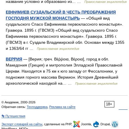
название условно и образовано из… …
Православная энциклопедия
ЕВФИМИЕВ СУЗДАЛЬСКИЙ В ЧЕСТЬ ПРЕОБРАЖЕНИЯ
ГОСПОДНЯ МУЖСКОЙ МОНАСТЫРЬ
— «Общий вид
суздальского Спасо Евфимиева первоклассного монастыря».
Гравюра. 1895 г. (ГВСМЗ) «Общий вид суздальского Спасо
Евфимиева первоклассного монастыря». Гравюра. 1895 г.
(ГВСМЗ) в г. Суздале Владимирской обл. Основан между 1355
и 1363/64 гг …
Православная энциклопедия
ВЕРРИЯ
— [Верия; греч. Βέῤῥοια, Βέροια], город в обл.
Македония (Греция) и митрополия Элладской Православной
Церкви. Находится в 75 км к юго западу от Фессалоники, у
подножия горного массива Вермион. История Древнейшей
археологической находкой на… …
Православная энциклопедия
© Академик, 2000-2026
18+
Обратная связь:
Техподдержка
,
Реклама на сайте
👣 Путешествия
Экспорт словарей на сайты
, сделанные на PHP,
Joomla,
Drupal,
WordPress, MODx.