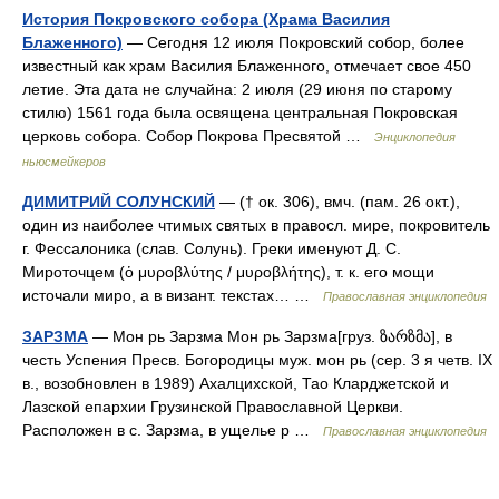
История Покровского собора (Храма Василия
Блаженного)
— Сегодня 12 июля Покровский собор, более
известный как храм Василия Блаженного, отмечает свое 450
летие. Эта дата не случайна: 2 июля (29 июня по старому
стилю) 1561 года была освящена центральная Покровская
церковь собора. Собор Покрова Пресвятой …
Энциклопедия
ньюсмейкеров
ДИМИТРИЙ СОЛУНСКИЙ
— († ок. 306), вмч. (пам. 26 окт.),
один из наиболее чтимых святых в правосл. мире, покровитель
г. Фессалоника (слав. Солунь). Греки именуют Д. С.
Мироточцем (ὁ μυροβλύτης / μυροβλήτης), т. к. его мощи
источали миро, а в визант. текстах… …
Православная энциклопедия
ЗАРЗМА
— Мон рь Зарзма Мон рь Зарзма[груз. ზარზმა], в
честь Успения Пресв. Богородицы муж. мон рь (сер. 3 я четв. IX
в., возобновлен в 1989) Ахалцихской, Тао Кларджетской и
Лазской епархии Грузинской Православной Церкви.
Расположен в с. Зарзма, в ущелье р …
Православная энциклопедия