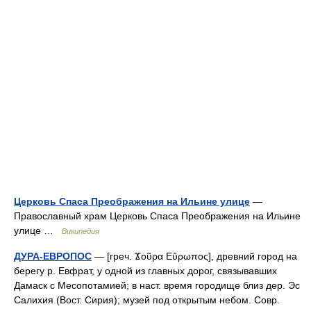
Церковь Спаса Преображения на Ильине улице
—
Православный храм Церковь Спаса Преображения на Ильине
улице …
Википедия
ДУРА-ЕВРОПОС
— [греч. Ϫοῦρα Εὔρωπος], древний город на
берегу р. Евфрат, у одной из главных дорог, связывавших
Дамаск с Месопотамией; в наст. время городище близ дер. Эс
Салихия (Вост. Сирия); музей под открытым небом. Совр.